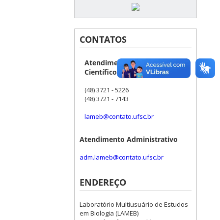
CONTATOS
Atendimento Técnico-
Científico
(48) 3721 - 5226
(48) 3721 - 7143
lameb@contato.ufsc.br
Atendimento Administrativo
adm.lameb@contato.ufsc.br
ENDEREÇO
Laboratório Multiusuário de Estudos
em Biologia (LAMEB)