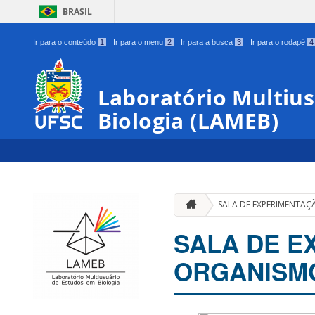
BRASIL
Ir para o conteúdo
1
Ir para o menu
2
Ir para a busca
3
Ir para o rodapé
4
Laboratório Multiu
Biologia (LAMEB)
SALA DE EXPERIMENTA
SALA DE E
ORGANISM