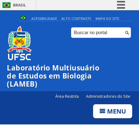
BRASIL
Simplifique!
ACESSIBILIDADE
ALTO CONTRASTE
MAPA DO SITE
Comunica BR
Participe
Acesso à informação
Legislação
Laboratório Multiusuário
Canais
de Estudos em Biologia
(LAMEB)
Área Restrita
Administradores do Site
MENU