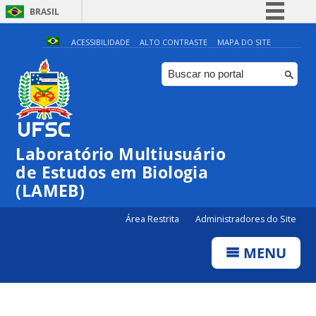
BRASIL
Simplifique!
ACESSIBILIDADE
ALTO CONTRASTE
MAPA DO SITE
Comunica BR
Participe
Acesso à informação
Legislação
Laboratório Multiusuário
Canais
de Estudos em Biologia
(LAMEB)
Área Restrita
Administradores do Site
MENU