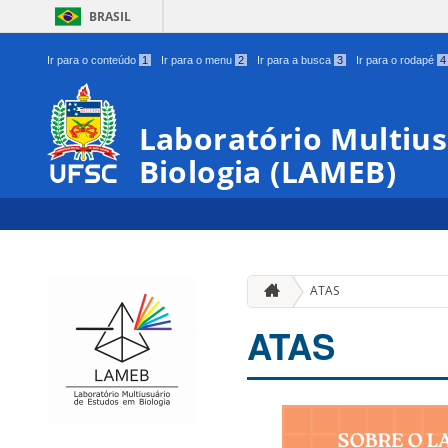
BRASIL
Ir para o conteúdo
1
Ir para o menu
2
Ir para a busca
3
Ir para o rodapé
4
Laboratório Multiu
Biologia (LAMEB)
ATAS
ATAS