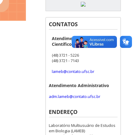
CONTATOS
Atendimento Técnico-
Científico
(48) 3721 - 5226
(48) 3721 - 7143
lameb@contato.ufsc.br
Atendimento Administrativo
adm.lameb@contato.ufsc.br
ENDEREÇO
Laboratório Multiusuário de Estudos
em Biologia (LAMEB)